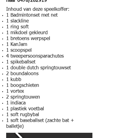
naar 0478/282919
Inhoud van deze speelkoffer:
1 Badmintonset met net
1 slackline
1 ring soft
1 mikdoel gekleurd
1 bretoens werpspel
1 KanJam
1 scoopspel
4 tweepersoonsparachutes
1 spikeballset
1 double dutch springtouwset
2 boundaloons
1 kubb
1 boogschieten
1 vortex
2 springtouwen
1 indiaca
1 plastiek voetbal
1 soft rugbybal
1 soft baseballset (zachte bat +
balletje)