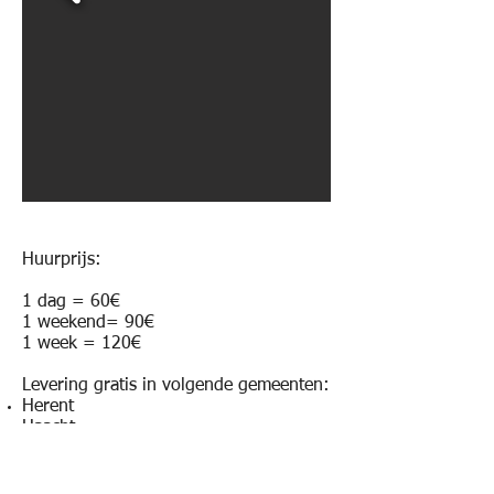
Huurprijs:
1 dag = 60€
1 weekend= 90€
1 week = 120€
Levering gratis in volgende gemeenten:
Herent
Haacht
Kampenhout
Kortenberg
Bertem