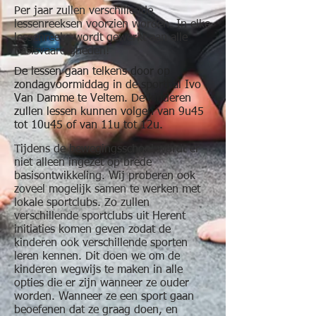
Per jaar zullen verschillende
lessenreeksen voorzien worden. In elke
lessenreeks wordt gewerkt aan alle
basisvaardigheden!
De lessen gaan telkens door op
zondagvoormiddag in de sporthal Ivo
Van Damme te Veltem. De kinderen
zullen lessen kunnen volgen van 9u45
tot 10u45 of van 11u tot 12u.
Tijdens de bewegingsschool wordt er
niet alleen ingezet op brede
basisontwikkeling. Wij proberen ook
zoveel mogelijk samen te werken met
lokale sportclubs. Zo zullen
verschillende sportclubs uit Herent
initiaties komen geven zodat de
kinderen ook verschillende sporten
leren kennen. Dit doen we om de
kinderen wegwijs te maken in alle
opties die er zijn wanneer ze ouder
worden. Wanneer ze een sport gaan
beoefenen dat ze graag doen, en