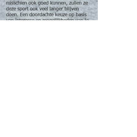
misschien ook goed kunnen, zullen ze
deze sport ook veel langer blijven
doen. Een doordachte keuze op basis
van interesse en mogelijkheden van je
kind is hier dus zeer belangrijk.
Sports4kids wil door de samenwerking
met de verschillende sportclubs hier
zoveel
mogelijk
aan bijdragen!
Planning en inschrijving September - december 2026
Planning en inschrijving September 2026 - juni 2027
Adres: