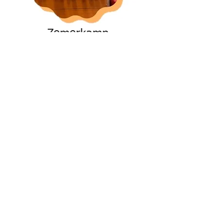
Zomerkamp
Speelkoffers
Adres: